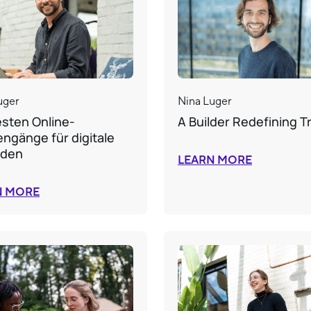
uger
Nina Luger
esten Online-
A Builder Redefining T
engänge für digitale
den
LEARN MORE
N MORE