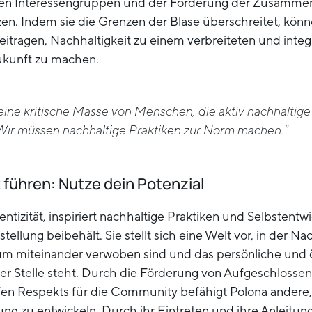
ellen Interessengruppen und der Förderung der Zusamme
n. Indem sie die Grenzen der Blase überschreitet, könn
tragen, Nachhaltigkeit zu einem verbreiteten und integr
Zukunft zu machen.
eine kritische Masse von Menschen, die aktiv nachhaltig
Wir müssen nachhaltige Praktiken zur Norm machen."
 führen: Nutze dein Potenzial
entizität, inspiriert nachhaltige Praktiken und Selbstentw
nstellung beibehält. Sie stellt sich eine Welt vor, in der N
um miteinander verwoben sind und das persönliche und 
er Stelle steht. Durch die Förderung von Aufgeschlossen
iefen Respekts für die Community befähigt Polona andere
ng zu entwickeln. Durch ihr Eintreten und ihre Anleitun