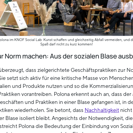
olona im KNOF Social Lab: Kunst schaffen und gleichzeitig Abfall vermeiden, und d
Spaß darf nicht zu kurz kommen!
ur Norm machen: Aus der sozialen Blase aus
 überzeugt, dass zielgerichtete Geschäftspraktiken zur N
ie setzt sich aktiv für eine kritische Masse von Menschen
alien und Produkte nutzen und so die Kommerzialisierun
Praktiken vorantreiben. Polona erkennt auch an, dass der
eschäften und Praktiken in einer Blase gefangen ist, in d
tiken wiederholen. Sie betont, dass
Nachhaltigkeit
nicht
ser Blase isoliert bleibt. Angesichts der Notwendigkeit, 
streicht Polona die Bedeutung der Einbindung von Sozi