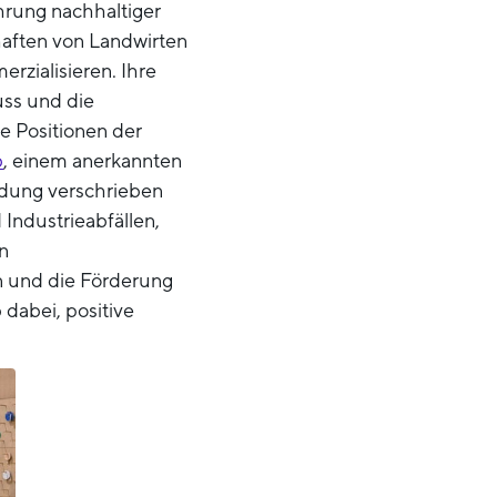
hrung nachhaltiger
haften von Landwirten
rzialisieren. Ihre
uss und die
ie Positionen der
b
, einem anerkannten
idung verschrieben
Industrieabfällen,
on
n und die Förderung
dabei, positive