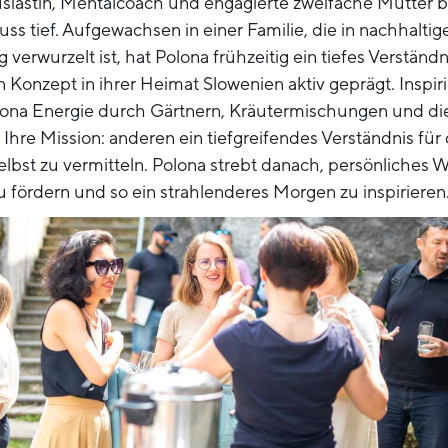
siastin, Mentalcoach und engagierte zweifache Mutter b
uss tief. Aufgewachsen in einer Familie, die in nachhalti
 verwurzelt ist, hat Polona frühzeitig ein tiefes Verständ
 Konzept in ihrer Heimat Slowenien aktiv geprägt. Inspiri
lona Energie durch Gärtnern, Kräutermischungen und di
. Ihre Mission: anderen ein tiefgreifendes Verständnis für 
lbst zu vermitteln. Polona strebt danach, persönliches
 fördern und so ein strahlenderes Morgen zu inspirieren