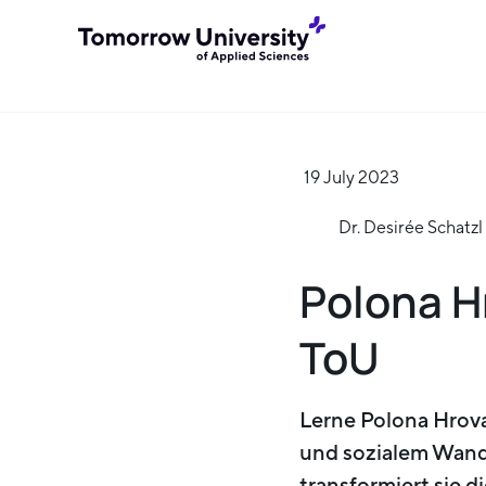
19 July 2023
Dr. Desirée Schatzl
Polona H
ToU
Lerne Polona Hrova
und sozialem Wande
transformiert sie 