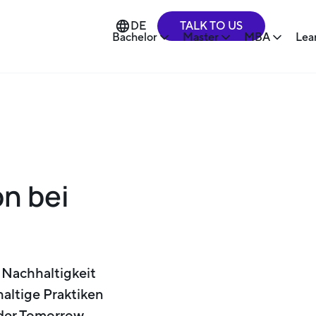
TALK TO US
DE
Bachelor
Master
MBA
Lea
on bei
 Nachhaltigkeit
altige Praktiken
 der Tomorrow