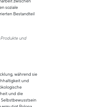
narbeit zwischen
en soziale
ierten Bestandteil
e Produkte und
icklung, während sie
achhaltigkeit und
ökologische
heit und die
, Selbstbewusstsein
g ermutigt Polona