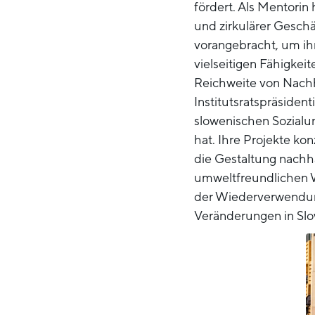
fördert. Als Mentori
und zirkulärer Gesch
vorangebracht, um ihr
vielseitigen Fähigkei
Reichweite von Nachha
Institutsratspräsiden
slowenischen Sozialu
hat. Ihre Projekte ko
die Gestaltung nachha
umweltfreundlichen W
der Wiederverwendung
Veränderungen in Slo