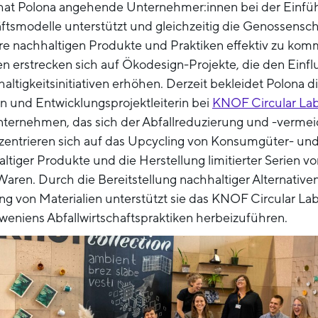
n hat Polona angehende Unternehmer:innen bei der Einfü
äftsmodelle unterstützt und gleichzeitig die Genossensc
e nachhaltigen Produkte und Praktiken effektiv zu komme
ten erstrecken sich auf Ökodesign-Projekte, die den Einfl
ltigkeitsinitiativen erhöhen. Derzeit bekleidet Polona d
tin und Entwicklungsprojektleiterin bei
KNOF Circular La
nternehmen, das sich der Abfallreduzierung und -verme
nzentrieren sich auf das Upcycling von Konsumgüter- und 
ltiger Produkte und die Herstellung limitierter Serien v
aren. Durch die Bereitstellung nachhaltiger Alternative
 von Materialien unterstützt sie das KNOF Circular Lab 
weniens Abfallwirtschaftspraktiken herbeizuführen.