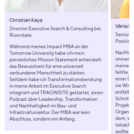
Christian Kaya
Vânia M
Director Executive Search & Consulting bei
Senior I
Riverstate
Position
Während meines Impact MBA an der
Nachhalt
Tomorrow University habe ich mein
immer me
persönliches Mission Statement entwickelt:
meinen B
das Bewusstsein für eine universell
fehlte, w
verbundene Menschheit zu stärken.
einer Or
Seitdem habe ich Transformationsberatung
sie Wirk
in meine Arbeit im Executive Search
entfalten
integriert und TRAGWEITE gestartet, einen
Schnitts
Podcast über Leadership, Transformation
Projektl
und Nachhaltigkeit im Bau- und
Organisa
Infrastruktursektor. Der MBA war kein
dem, wor
Abschluss, sondern ein Anfang.
tatsächl
wollte ic