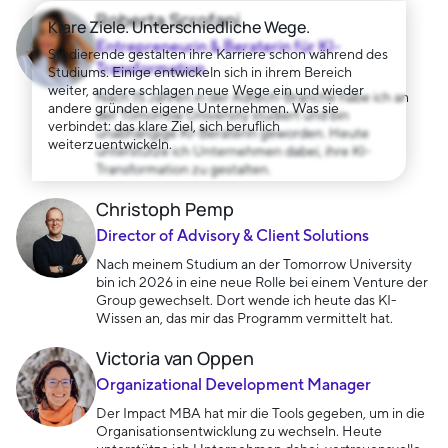
Roberta Scrofani
Klare Ziele. Unterschiedliche Wege.
Entrepreneurin & Beraterin für KI-
Studierende gestalten ihre Karriere schon während des
Transformation
Studiums. Einige entwickeln sich in ihrem Bereich
weiter, andere schlagen neue Wege ein und wieder
Nach 15 Jahren in der Adtech-Branche habe ich an
andere gründen eigene Unternehmen. Was sie
der Tomorrow University studiert und bin
verbindet: das klare Ziel, sich beruflich
unabhängige KI-Beraterin geworden. Heute
weiterzuentwickeln.
unterstütze ich Unternehmen dabei, ihre KI-
Transformation zu gestalten.
Christoph Pemp
Director of Advisory & Client Solutions
Nach meinem Studium an der Tomorrow University
bin ich 2026 in eine neue Rolle bei einem Venture der
Group gewechselt. Dort wende ich heute das KI-
Wissen an, das mir das Programm vermittelt hat.
Victoria van Oppen
Organizational Development Manager
Der Impact MBA hat mir die Tools gegeben, um in die
Organisationsentwicklung zu wechseln. Heute