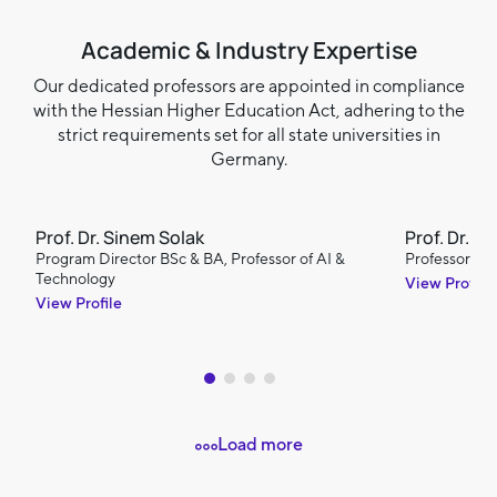
Academic & Industry Expertise
Our dedicated professors are appointed in compliance
with the Hessian Higher Education Act, adhering to the
strict requirements set for all state universities in
Germany.
Prof. Dr. Sinem Solak
Prof. Dr. M
Program Director BSc & BA, Professor of AI &
Professor of 
Technology
View Profile
View Profile
Load more
Prof. Dr. Daniela Peukert
Professor of Design for Sustainability Transformation