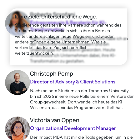
Roberta Scrofani
Klare Ziele. Unterschiedliche Wege.
Entrepreneurin & Beraterin für KI-
Studierende gestalten ihre Karriere schon während des
Transformation
Studiums. Einige entwickeln sich in ihrem Bereich
weiter, andere schlagen neue Wege ein und wieder
Nach 15 Jahren in der Adtech-Branche habe ich an
andere gründen eigene Unternehmen. Was sie
der Tomorrow University studiert und bin
verbindet: das klare Ziel, sich beruflich
unabhängige KI-Beraterin geworden. Heute
weiterzuentwickeln.
unterstütze ich Unternehmen dabei, ihre KI-
Transformation zu gestalten.
Christoph Pemp
Director of Advisory & Client Solutions
Nach meinem Studium an der Tomorrow University
bin ich 2026 in eine neue Rolle bei einem Venture der
Group gewechselt. Dort wende ich heute das KI-
Wissen an, das mir das Programm vermittelt hat.
Victoria van Oppen
Organizational Development Manager
Der Impact MBA hat mir die Tools gegeben, um in die