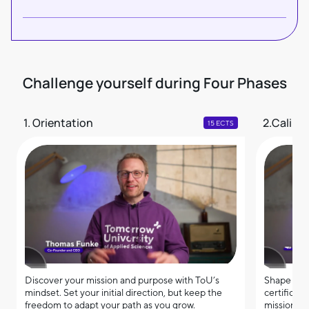
Challenge yourself during Four Phases
1. Orientation
2.Calibr
15 ECTS
Discover your mission and purpose with ToU’s
Shape your
mindset. Set your initial direction, but keep the
certificate
freedom to adapt your path as you grow.
mission, a