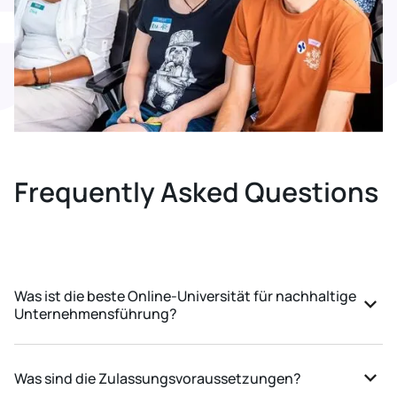
Frequently Asked Questions
Was ist die beste Online-Universität für nachhaltige
Unternehmensführung?
Wir glauben, dass die „beste“ Online-Universität für
nachhaltiges Unternehmensmanagement von
Was sind die Zulassungsvoraussetzungen?
Studierendem zu Studierendem unterschiedlich ist. Wenn