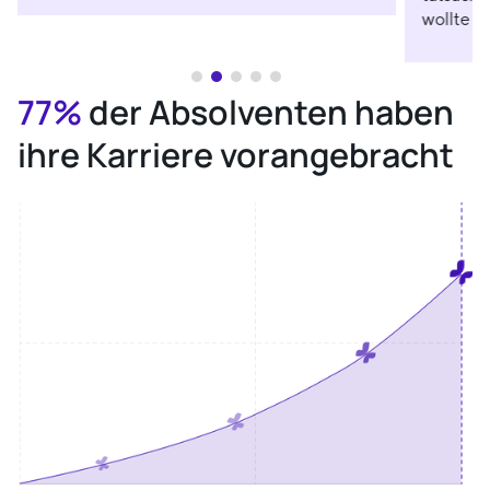
wollte ic
77%
der Absolventen haben
ihre Karriere vorangebracht