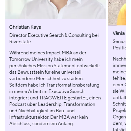
Christian Kaya
Vânia M
Director Executive Search & Consulting bei
Senior I
Riverstate
Position
Während meines Impact MBA an der
Nachhalt
Tomorrow University habe ich mein
immer me
persönliches Mission Statement entwickelt:
meinen B
das Bewusstsein für eine universell
fehlte, w
verbundene Menschheit zu stärken.
einer Or
Seitdem habe ich Transformationsberatung
sie Wirk
in meine Arbeit im Executive Search
entfalten
integriert und TRAGWEITE gestartet, einen
Schnitts
Podcast über Leadership, Transformation
Projektl
und Nachhaltigkeit im Bau- und
Organisa
Infrastruktursektor. Der MBA war kein
dem, wor
Abschluss, sondern ein Anfang.
tatsächl