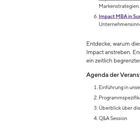
Markenstrategien.
Impact MBA in Sust
Unternehmensinno
Entdecke, warum dies
Impact anstreben. En
ein zeitlich begrenzt
Agenda der Verans
Einführung in un
Programmspezifika
Überblick über d
Q&A Session