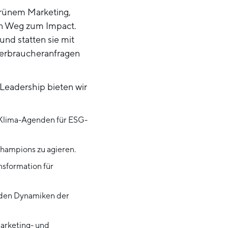
rünem Marketing,
gen Weg zum Impact.
nd statten sie mit
Verbraucheranfragen
Leadership bieten wir
Klima-Agenden für ESG-
Champions zu agieren.
nsformation für
 den Dynamiken der
Marketing- und