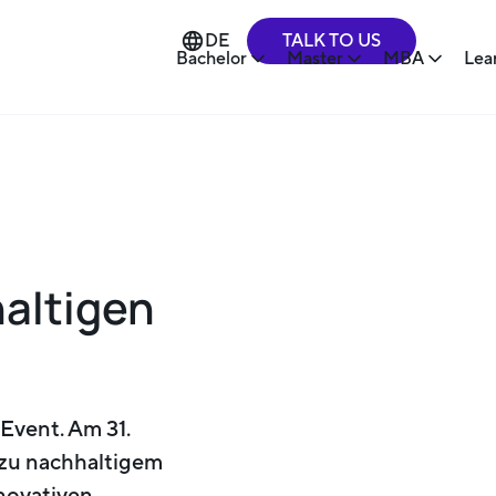
TALK TO US
DE
Bachelor
Master
MBA
Lea
altigen
Event. Am 31.
 zu nachhaltigem
novativen