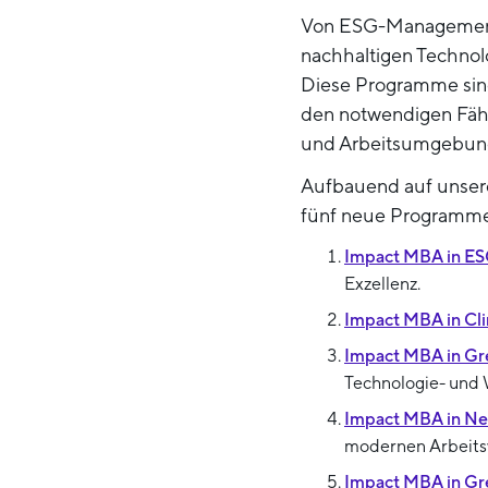
Von ESG-Management,
nachhaltigen Technol
Diese Programme sind
den notwendigen Fähi
und Arbeitsumgebung
Aufbauend auf unsere
fünf neue Programme
Impact MBA in E
Exzellenz.
Impact MBA in Cl
Impact MBA in Gre
Technologie- und 
Impact MBA in Ne
modernen Arbeitsw
Impact MBA in Gre