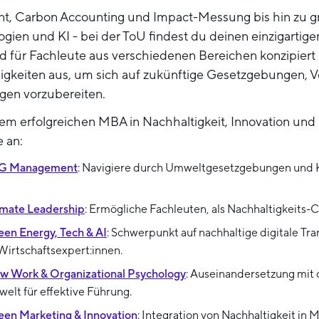
 Carbon Accounting und Impact-Messung bis hin zu g
ogien und KI - bei der ToU findest du deinen einzigarti
 für Fachleute aus verschiedenen Bereichen konzipiert u
gkeiten aus, um sich auf zukünftige Gesetzgebungen, 
en vorzubereiten.
m erfolgreichen MBA in Nachhaltigkeit, Innovation und 
 an:
SG Management
: Navigiere durch Umweltgesetzgebungen und 
imate Leadership
: Ermögliche Fachleuten, als Nachhaltigkeits-
en Energy, Tech & AI
: Schwerpunkt auf nachhaltige digitale Tra
Wirtschaftsexpert:innen.
w Work & Organizational Psychology
: Auseinandersetzung mit
elt für effektive Führung.
en Marketing & Innovation
: Integration von Nachhaltigkeit in 