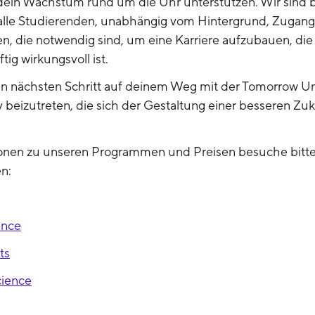
e dein Wachstum rund um die Uhr unterstützen. Wir sind 
s alle Studierenden, unabhängig vom Hintergrund, Zuga
 die notwendig sind, um eine Karriere aufzubauen, die n
ig wirkungsvoll ist.
den nächsten Schritt auf deinem Weg mit der Tomorrow Un
eizutreten, die sich der Gestaltung einer besseren Zuku
ionen zu unseren Programmen und Preisen besuche bitt
n:
ence
ts
cience