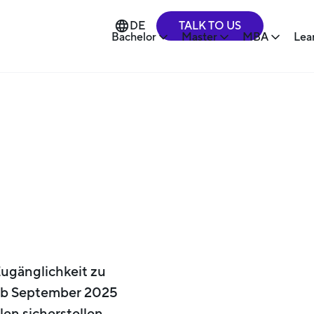
TALK TO US
DE
Bachelor
Master
MBA
Lea
Zugänglichkeit zu
 ab September 2025
len sicherstellen,