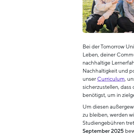
Bei der Tomorrow Univ
Leben, deiner Communi
nachhaltige Lernerfah
Nachhaltigkeit und po
unser
Curriculum
, u
sicherzustellen, dass
benötigst, um in zielg
Um diesen außergewöh
zu bleiben, werden w
Studiengebühren tre
September 2025
bew