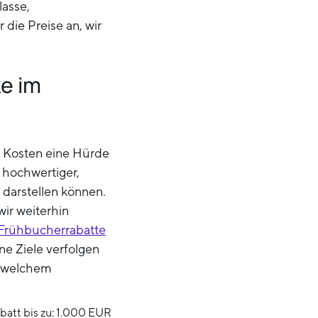
lasse,
 die Preise an, wir
e im
s Kosten eine Hürde
hochwertiger,
g darstellen können.
ir weiterhin
 Frühbucherrabatte
ne Ziele verfolgen
n welchem
att bis zu: 1.000 EUR